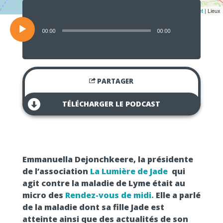
Lecteur
audio
Leaflet
| Lieux
00:00
00:00
PARTAGER
TÉLÉCHARGER LE PODCAST
Emmanuella Dejonchkeere, la présidente
de l’association
La Lumière de Jade
qui
agit contre la maladie de Lyme était au
micro des
Rendez-vous de midi.
Elle a parlé
de la maladie
dont sa fille Jade est
atteinte ainsi que des actualités de son