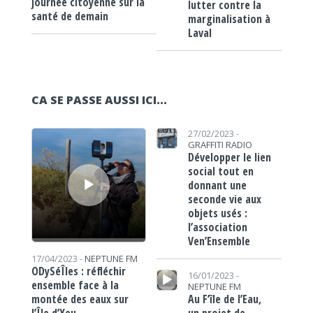
journée citoyenne sur la
lutter contre la
santé de demain
marginalisation à
Laval
CA SE PASSE AUSSI ICI...
Lecteur audio
https://www.lafrap.fr/wp-content/uploads/2023/02/venesemble-carré.jpg
27/02/2023 -
GRAFFITI RADIO
Développer le lien
social tout en
donnant une
seconde vie aux
objets usés :
l’association
Ven’Ensemble
17/04/2023 -
NEPTUNE FM
Lecteur audio
ODySéÎles : réfléchir
16/01/2023 -
ensemble face à la
NEPTUNE FM
Au F’île de l’Eau,
montée des eaux sur