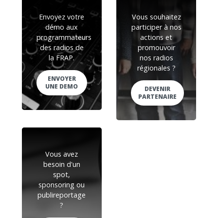
Envoyez votre
Vous souhaitez
démo aux
participer à nos
programmateurs
actions et
des radios de
promouvoir
la FRAP.
nos radios
régionales ?
ENVOYER
UNE DEMO
DEVENIR
PARTENAIRE
Vous avez
besoin d'un
spot,
sponsoring ou
publireportage
?