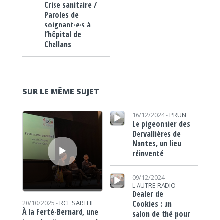
Crise sanitaire /
Paroles de
soignant·e·s à
l’hôpital de
Challans
SUR LE MÊME SUJET
Lecteur audio
Lecteur audio
16/12/2024 -
PRUN'
Le pigeonnier des
Dervallières de
Nantes, un lieu
réinventé
Lecteur audio
09/12/2024 -
L'AUTRE RADIO
Dealer de
Cookies : un
20/10/2025 -
RCF SARTHE
À la Ferté-Bernard, une
salon de thé pour