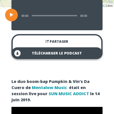
Lecteur
audio
Leaflet
| Lieux
00:00
00:00
PARTAGER
TÉLÉCHARGER LE PODCAST
Le duo boom-bap Pumpkin & Vin’s Da
Cuero de
Mentalow Music
était en
session live pour
SUN MUSIC ADDICT
le 14
juin 2019.