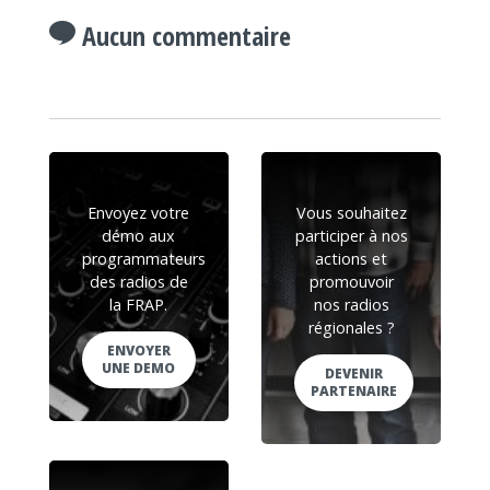
Aucun commentaire
Envoyez votre
Vous souhaitez
démo aux
participer à nos
programmateurs
actions et
des radios de
promouvoir
la FRAP.
nos radios
régionales ?
ENVOYER
UNE DEMO
DEVENIR
PARTENAIRE