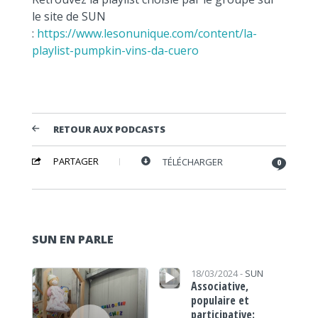
le site de SUN
:
https://www.lesonunique.com/content/la-
playlist-pumpkin-vins-da-cuero
RETOUR AUX PODCASTS
PARTAGER
TÉLÉCHARGER
0
SUN EN PARLE
Lecteur audio
Lecteur audio
18/03/2024 -
SUN
Associative,
populaire et
participative: