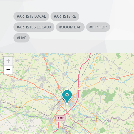
#
ARTISTE LOCAL
#
ARTISTE RE
#
ARTISTES LOCAUX
#
BOOM BAP
#
HIP HOP
#
LIVE
+
−