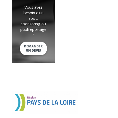
Vous avez
besoin d'un
spot,
sponsoring ou
publireportage
?
DEMANDER
UN DEVIS