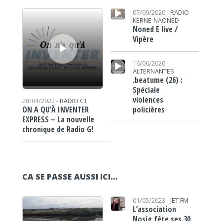
Lecteur audio
Lecteur audio
07/09/2020 -
RADIO
KERNE-NAONED
Noned E live /
Vipère
Lecteur audio
16/06/2020 -
ALTERNANTES
.beatume (26) :
Spéciale
violences
28/04/2022 -
RADIO G!
policières
ON A QU’À INVENTER
EXPRESS – La nouvelle
chronique de Radio G!
CA SE PASSE AUSSI ICI...
Lecteur audio
01/05/2023 -
JET FM
L’association
Nosig fête ses 30