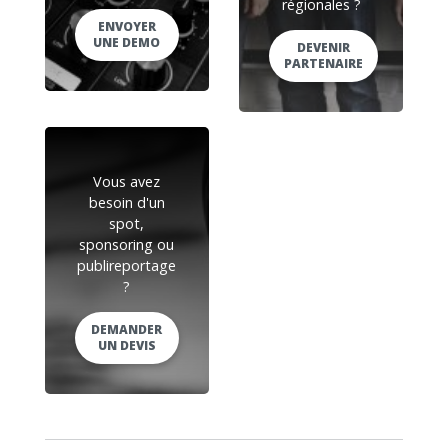
régionales ?
ENVOYER
UNE DEMO
DEVENIR
PARTENAIRE
Vous avez
besoin d'un
spot,
sponsoring ou
publireportage
?
DEMANDER
UN DEVIS