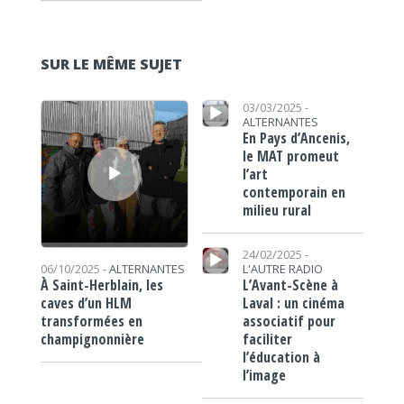
SUR LE MÊME SUJET
Lecteur audio
Lecteur audio
03/03/2025 -
ALTERNANTES
En Pays d’Ancenis,
le MAT promeut
l’art
contemporain en
milieu rural
Lecteur audio
24/02/2025 -
06/10/2025 -
ALTERNANTES
L'AUTRE RADIO
À Saint-Herblain, les
L’Avant-Scène à
caves d’un HLM
Laval : un cinéma
transformées en
associatif pour
champignonnière
faciliter
l’éducation à
l’image