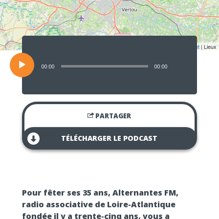
Lecteur
audio
Leaflet
| Lieux
00:00
00:00
PARTAGER
TÉLÉCHARGER LE PODCAST
Pour fêter ses 35 ans, Alternantes FM,
radio associative de Loire-Atlantique
fondée il y a trente-cinq ans, vous a