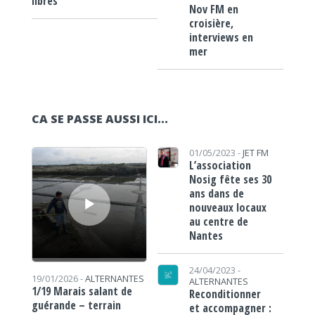
libres
Nov FM en
croisière,
interviews en
mer
CA SE PASSE AUSSI ICI...
Lecteur audio
01/05/2023 -
JET FM
L’association
Nosig fête ses 30
ans dans de
nouveaux locaux
au centre de
Nantes
24/04/2023 -
19/01/2026 -
ALTERNANTES
ALTERNANTES
1/19 Marais salant de
Reconditionner
guérande – terrain
et accompagner :