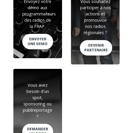
Envoyez votre
Vous souhaitez
démo aux
participer à nos
programmateurs
actions et
des radios de
promouvoir
la FRAP.
nos radios
régionales ?
ENVOYER
UNE DEMO
DEVENIR
PARTENAIRE
Vous avez
besoin d'un
spot,
sponsoring ou
publireportage
?
DEMANDER