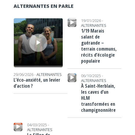
ALTERNANTES EN PARLE
Lecteur audio
Lecteur audio
19/01/2026 -
ALTERNANTES
1/19 Marais
salant de
guérande –
terrain communs,
récits d’écologie
populaire
Lecteur audio
29/06/2026 -
ALTERNANTES
06/10/2025 -
L’éco-anxiété, un levier
ALTERNANTES
À Saint-Herblain,
d’action ?
les caves d’un
HLM
transformées en
champignonnière
Lecteur audio
04/03/2025 -
ALTERNANTES