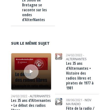
Le Sillon de
Bretagne se
raconte sur les
ondes
d’AlterNantes
SUR LE MÊME SUJET
Lecteur audio
Lecteur audio
24/02/2022 -
ALTERNANTES
Les 35 ans
d’Alternantes •
Histoire des
radios libres et
pirates de 1977 à
1981
24/02/2022 -
ALTERNANTES
Lecteur audio
Les 35 ans d’Alternantes
08/06/2021 -
NOV
MA RADIO
• Le début des radios
Fête de la radio /