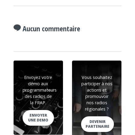
Aucun commentaire
Envoyez votre
Vous souhaitez
démo aux
participer à nos
programmateurs
actions et
des radios de
promouvoir
la FRAP.
nos radios
régionales ?
ENVOYER
UNE DEMO
DEVENIR
PARTENAIRE