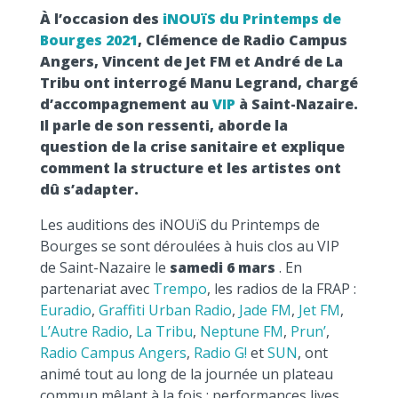
À l’occasion des
iNOUïS du Printemps de
Bourges 2021
, Clémence de Radio Campus
Angers, Vincent de Jet FM et André de La
Tribu ont interrogé Manu Legrand, chargé
d’accompagnement au
VIP
à Saint-Nazaire.
Il parle de son ressenti, aborde la
question de la crise sanitaire et explique
comment la structure et les artistes ont
dû s’adapter.
Les auditions des iNOUïS du Printemps de
Bourges se sont déroulées à huis clos au VIP
de Saint-Nazaire le
samedi 6 mars
. En
partenariat avec
Trempo
, les radios de la FRAP :
Euradio
,
Graffiti Urban Radio
,
Jade FM
,
Jet FM
,
L’Autre Radio
,
La Tribu
,
Neptune FM
,
Prun’
,
Radio Campus Angers
,
Radio G!
et
SUN
, ont
animé tout au long de la journée un plateau
commun mêlant à la fois : performances lives,