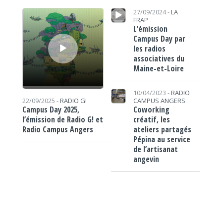
Lecteur audio
Lecteur audio
27/09/2024 -
LA
FRAP
L’émission
Campus Day par
les radios
associatives du
Maine-et-Loire
10/04/2023 -
RADIO
CAMPUS ANGERS
22/09/2025 -
RADIO G!
Coworking
Campus Day 2025,
créatif, les
l’émission de Radio G! et
ateliers partagés
Radio Campus Angers
Pépina au service
de l’artisanat
angevin