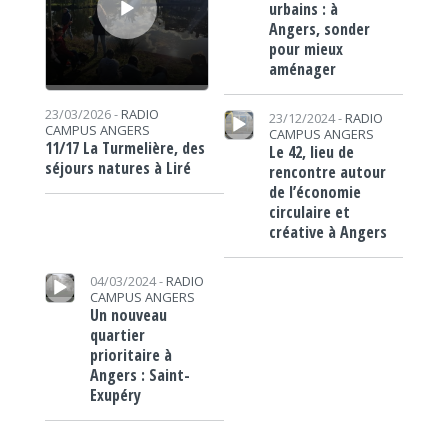
urbains : à
Angers, sonder
pour mieux
aménager
Lecteur audio
23/03/2026 -
RADIO
23/12/2024 -
RADIO
CAMPUS ANGERS
CAMPUS ANGERS
11/17 La Turmelière, des
Le 42, lieu de
séjours natures à Liré
rencontre autour
de l’économie
circulaire et
créative à Angers
Lecteur audio
04/03/2024 -
RADIO
CAMPUS ANGERS
Un nouveau
quartier
prioritaire à
Angers : Saint-
Exupéry