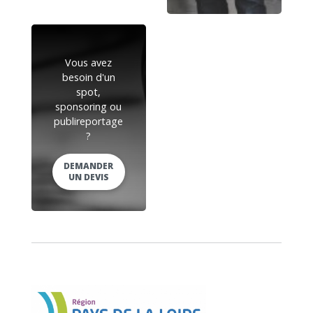
Vous avez
besoin d'un
spot,
sponsoring ou
publireportage
?
DEMANDER
UN DEVIS