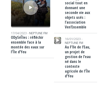
social tout en
donnant une
seconde vie aux
objets usés :
l’association
Ven’Ensemble
17/04/2023 -
NEPTUNE FM
Lecteur audio
ODySéÎles : réfléchir
16/01/2023 -
ensemble face à la
NEPTUNE FM
Au F’île de l’Eau,
montée des eaux sur
un projet de
l’Île d’Yeu
gestion de l’eau
né dans le
contexte
agricole de l’Île
d’Yeu