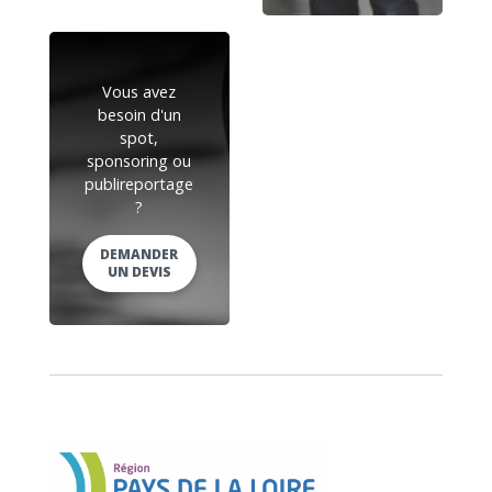
Vous avez
besoin d'un
spot,
sponsoring ou
publireportage
?
DEMANDER
UN DEVIS