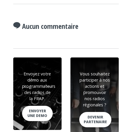
Aucun commentaire
Envoyez votre
Vous souhaitez
démo aux
participer à nos
programmateurs
actions et
des radios de
promouvoir
la FRAP.
nos radios
régionales ?
ENVOYER
UNE DEMO
DEVENIR
PARTENAIRE