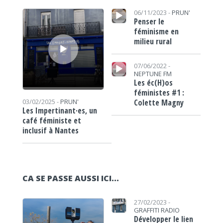
Lecteur audio
Lecteur audio
06/11/2023 -
PRUN'
Penser le
féminisme en
milieu rural
Lecteur audio
07/06/2022 -
NEPTUNE FM
Les éc(H)os
féministes #1 :
Colette Magny
03/02/2025 -
PRUN'
Les Impertinant·es, un
café féministe et
inclusif à Nantes
CA SE PASSE AUSSI ICI...
Lecteur audio
https://www.lafrap.fr/wp-content/uploads/2023/02/venesemble-carré.jpg
27/02/2023 -
GRAFFITI RADIO
Développer le lien