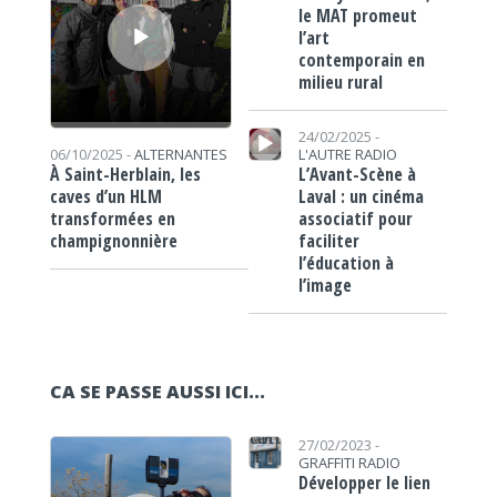
le MAT promeut
l’art
contemporain en
milieu rural
Lecteur audio
24/02/2025 -
06/10/2025 -
ALTERNANTES
L'AUTRE RADIO
À Saint-Herblain, les
L’Avant-Scène à
caves d’un HLM
Laval : un cinéma
transformées en
associatif pour
champignonnière
faciliter
l’éducation à
l’image
CA SE PASSE AUSSI ICI...
Lecteur audio
https://www.lafrap.fr/wp-content/uploads/2023/02/venesemble-carré.jpg
27/02/2023 -
GRAFFITI RADIO
Développer le lien