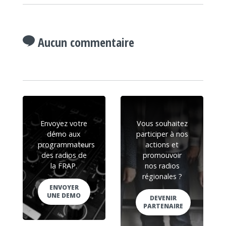
Aucun commentaire
Envoyez votre
Vous souhaitez
démo aux
participer à nos
programmateurs
actions et
des radios de
promouvoir
la FRAP.
nos radios
régionales ?
ENVOYER
UNE DEMO
DEVENIR
PARTENAIRE