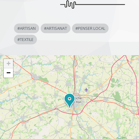
#
ARTISAN
#
ARTISANAT
#
PENSER LOCAL
#
TEXTILE
+
−