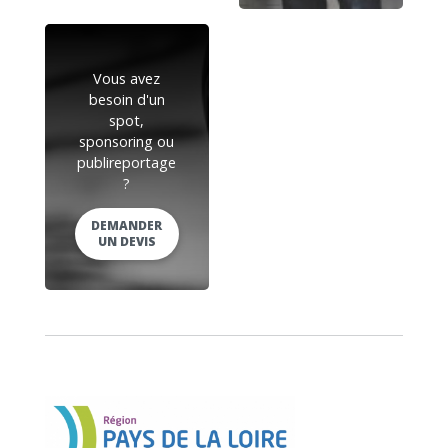
Vous avez
besoin d'un
spot,
sponsoring ou
publireportage
?
DEMANDER
UN DEVIS