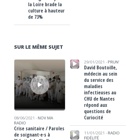
la Loire brade la
culture à hauteur
de 73%
SUR LE MÊME SUJET
Lecteur audio
Lecteur audio
29/01/2021 -
PRUN'
David Boutoille,
médecin au sein
du service des
maladies
infectieuses au
CHU de Nantes
répond aux
questions de
Curiocité
08/06/2021 -
NOV MA
RADIO
Crise sanitaire / Paroles
Lecteur audio
11/01/2021 -
RADIO
de soignant·e·s à
FIDÉLITÉ