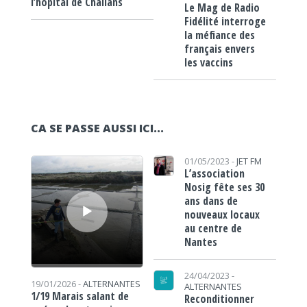
l’hôpital de Challans
Le Mag de Radio
Fidélité interroge
la méfiance des
français envers
les vaccins
CA SE PASSE AUSSI ICI...
Lecteur audio
01/05/2023 -
JET FM
L’association
Nosig fête ses 30
ans dans de
nouveaux locaux
au centre de
Nantes
24/04/2023 -
19/01/2026 -
ALTERNANTES
ALTERNANTES
1/19 Marais salant de
Reconditionner