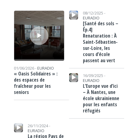
Lecteur audio
Lecteur audio
08/12/2025 -
EURADIO
[Santé des sols –
Ép.4]
Renaturation : À
Saint-Sébastien-
sur-Loire, les
cours d’école
passent au vert
01/06/2026 -
EURADIO
Lecteur audio
« Oasis Solidaires » :
16/09/2025 -
des espaces de
EURADIO
L’Europe vue d’ici
fraîcheur pour les
– À Nantes, une
seniors
école ukrainienne
pour les enfants
réfugiés
Lecteur audio
26/11/2024 -
EURADIO
La région Pays de