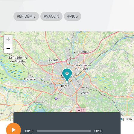
#
ÉPIDÉMIE
#
VACCIN
#
VIUS
+
−
Lecteur
audio
Leaflet
| Lieux
00:00
00:00