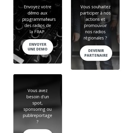
Envoyez votre
Vous souhaitez
démo aux
participer à nos
programmateurs
actions et
des radios de
promouvoir
la FRAP.
nos radios
régionales ?
ENVOYER
UNE DEMO
DEVENIR
PARTENAIRE
Vous avez
besoin d'un
spot,
sponsoring ou
publireportage
?