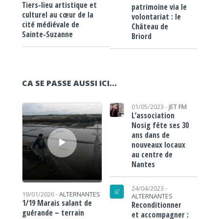
Tiers-lieu artistique et
patrimoine via le
culturel au cœur de la
volontariat : le
cité médiévale de
Château de
Sainte-Suzanne
Briord
CA SE PASSE AUSSI ICI...
Lecteur audio
01/05/2023 -
JET FM
L’association
Nosig fête ses 30
ans dans de
nouveaux locaux
au centre de
Nantes
24/04/2023 -
19/01/2026 -
ALTERNANTES
ALTERNANTES
1/19 Marais salant de
Reconditionner
guérande – terrain
et accompagner :