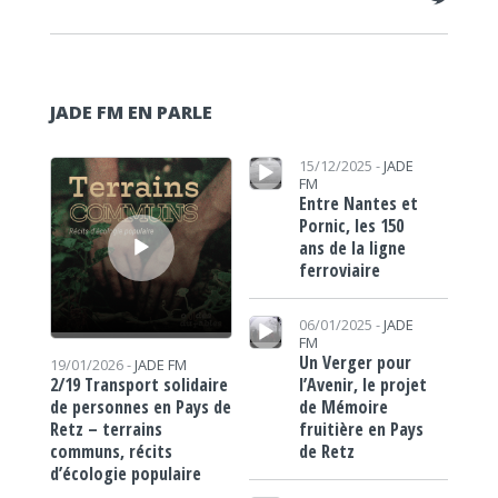
JADE FM EN PARLE
Lecteur audio
Lecteur audio
15/12/2025 -
JADE
FM
Entre Nantes et
Pornic, les 150
ans de la ligne
ferroviaire
Lecteur audio
06/01/2025 -
JADE
FM
Un Verger pour
19/01/2026 -
JADE FM
l’Avenir, le projet
2/19 Transport solidaire
de Mémoire
de personnes en Pays de
fruitière en Pays
Retz – terrains
de Retz
communs, récits
d’écologie populaire
Lecteur audio