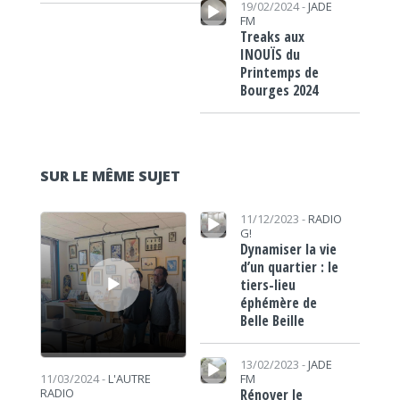
19/02/2024 -
JADE
FM
Treaks aux
INOUÏS du
Printemps de
Bourges 2024
SUR LE MÊME SUJET
Lecteur audio
Lecteur audio
11/12/2023 -
RADIO
G!
Dynamiser la vie
d’un quartier : le
tiers-lieu
éphémère de
Belle Beille
Lecteur audio
13/02/2023 -
JADE
FM
11/03/2024 -
L'AUTRE
Rénover le
RADIO