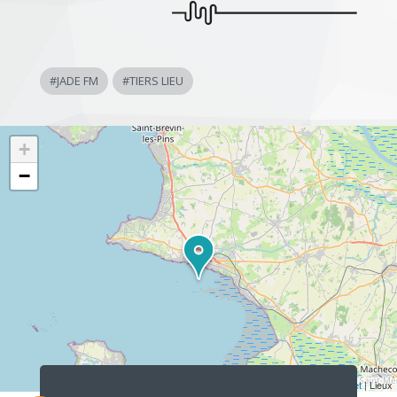
#
JADE FM
#
TIERS LIEU
+
−
Lecteur
audio
Leaflet
| Lieux