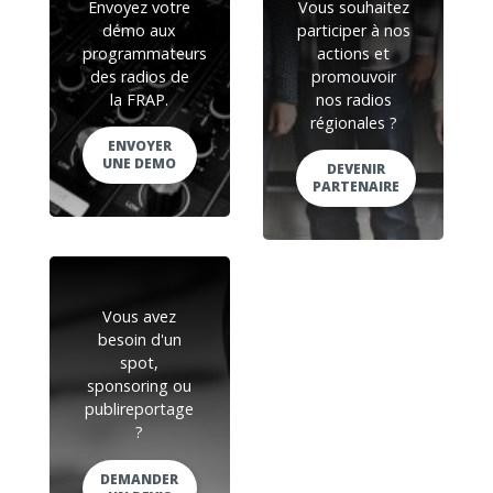
Envoyez votre
Vous souhaitez
démo aux
participer à nos
programmateurs
actions et
des radios de
promouvoir
la FRAP.
nos radios
régionales ?
ENVOYER
UNE DEMO
DEVENIR
PARTENAIRE
Vous avez
besoin d'un
spot,
sponsoring ou
publireportage
?
DEMANDER