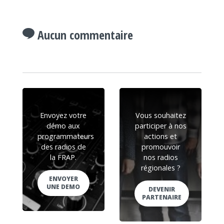
Aucun commentaire
Envoyez votre
Vous souhaitez
démo aux
participer à nos
programmateurs
actions et
des radios de
promouvoir
la FRAP.
nos radios
régionales ?
ENVOYER
UNE DEMO
DEVENIR
PARTENAIRE