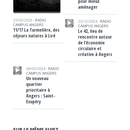
pour mieux
aménager
Lecteur audio
23/03/2026 -
RADIO
23/12/2024 -
RADIO
CAMPUS ANGERS
CAMPUS ANGERS
11/17 La Turmelière, des
Le 42, lieu de
séjours natures à Liré
rencontre autour
de l’économie
circulaire et
créative à Angers
Lecteur audio
04/03/2024 -
RADIO
CAMPUS ANGERS
Un nouveau
quartier
prioritaire à
Angers : Saint-
Exupéry
SUR LE MÊME SUJET