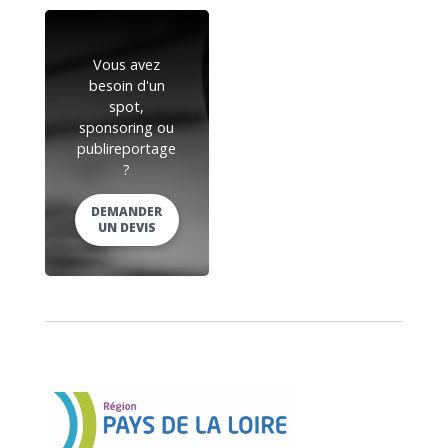
Vous avez
besoin d'un
spot,
sponsoring ou
publireportage
?
DEMANDER
UN DEVIS