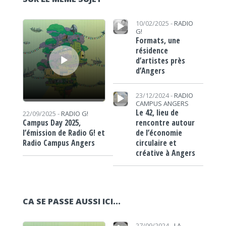
Lecteur audio
Lecteur audio
10/02/2025 -
RADIO
G!
Formats, une
résidence
d’artistes près
d’Angers
Lecteur audio
23/12/2024 -
RADIO
CAMPUS ANGERS
Le 42, lieu de
22/09/2025 -
RADIO G!
rencontre autour
Campus Day 2025,
de l’économie
l’émission de Radio G! et
circulaire et
Radio Campus Angers
créative à Angers
CA SE PASSE AUSSI ICI...
Lecteur audio
Lecteur audio
27/09/2024 -
LA