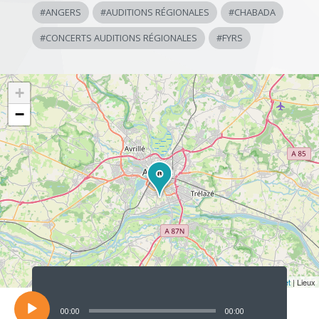
#
ANGERS
#
AUDITIONS RÉGIONALES
#
CHABADA
#
CONCERTS AUDITIONS RÉGIONALES
#
FYRS
+
−
Lecteur
audio
Leaflet
| Lieux
00:00
00:00