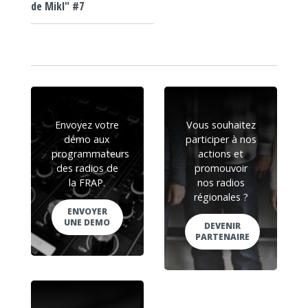
de Mikl" #7
Envoyez votre
Vous souhaitez
démo aux
participer à nos
programmateurs
actions et
des radios de
promouvoir
la FRAP.
nos radios
régionales ?
ENVOYER
UNE DEMO
DEVENIR
PARTENAIRE