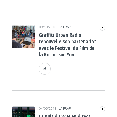
09/10/2018
-
LA FRAP
+
Graffiti Urban Radio
renouvelle son partenariat
avec le Festival du Film de
la Roche-sur-Yon
04/06/2018
-
LA FRAP
+
La nuit du VAN en direct