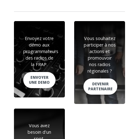
Envoyez votre
Vous souhaitez
démo aux
participer à nos
programmateurs
actions et
des radios de
promouvoir
la FRAP.
nos radios
régionales ?
ENVOYER
UNE DEMO
DEVENIR
PARTENAIRE
Vous avez
besoin d'un
spot,