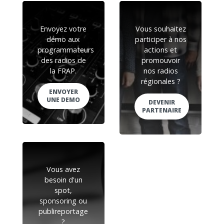
Envoyez votre
Vous souhaitez
démo aux
participer à nos
programmateurs
actions et
des radios de
promouvoir
la FRAP.
nos radios
régionales ?
ENVOYER
UNE DEMO
DEVENIR
PARTENAIRE
Vous avez
besoin d'un
spot,
sponsoring ou
publireportage
?