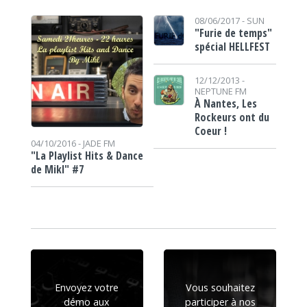
08/06/2017 -
SUN
"Furie de temps"
spécial HELLFEST
12/12/2013 -
NEPTUNE FM
À Nantes, Les
Rockeurs ont du
Coeur !
04/10/2016 -
JADE FM
"La Playlist Hits & Dance
de Mikl" #7
Envoyez votre
Vous souhaitez
démo aux
participer à nos