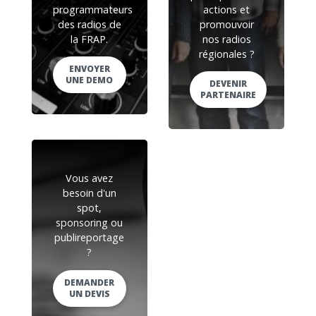
programmateurs
actions et
des radios de
promouvoir
la FRAP.
nos radios
régionales ?
ENVOYER
UNE DEMO
DEVENIR
PARTENAIRE
Vous avez
besoin d'un
spot,
sponsoring ou
publireportage
?
DEMANDER
UN DEVIS