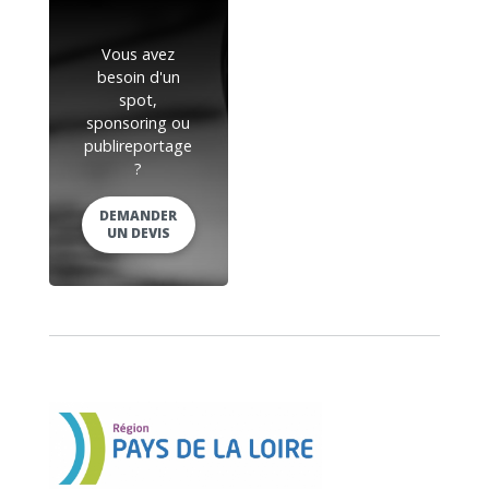
Vous avez
besoin d'un
spot,
sponsoring ou
publireportage
?
DEMANDER
UN DEVIS