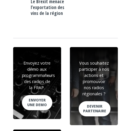
Le Brexit menace
l’exportation des
vins de la région
Envoyez votre
Vous souhaitez
démo aux
participer à nos
programmateurs
actions et
des radios de
promouvoir
la FRAP.
nos radios
régionales ?
ENVOYER
UNE DEMO
DEVENIR
PARTENAIRE