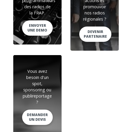
programmateurs
actions et
des radios de
promouvoir
la FRAP.
nos radios
régionales ?
ENVOYER
UNE DEMO
DEVENIR
PARTENAIRE
Vous avez
besoin d'un
spot,
sponsoring ou
publireportage
?
DEMANDER
UN DEVIS