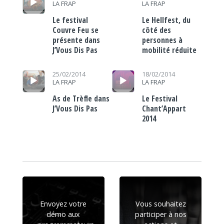
LA FRAP
LA FRAP
Le festival
Le Hellfest, du
Couvre Feu se
côté des
présente dans
personnes à
J’Vous Dis Pas
mobilité réduite
Lecteur audio
Lecteur audio
25/02/2014
18/02/2014
LA FRAP
LA FRAP
As de Trèfle dans
Le Festival
J’Vous Dis Pas
Chant’Appart
2014
Envoyez votre
Vous souhaitez
démo aux
participer à nos