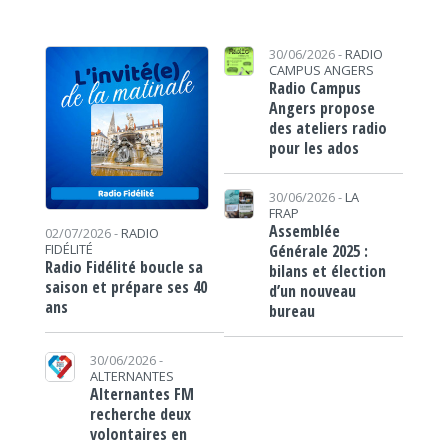
30/06/2026 -
RADIO
CAMPUS ANGERS
Radio Campus
Angers propose
des ateliers radio
pour les ados
30/06/2026 -
LA
FRAP
Assemblée
02/07/2026 -
RADIO
Générale 2025 :
FIDÉLITÉ
Radio Fidélité boucle sa
bilans et élection
saison et prépare ses 40
d’un nouveau
ans
bureau
30/06/2026 -
ALTERNANTES
Alternantes FM
recherche deux
volontaires en