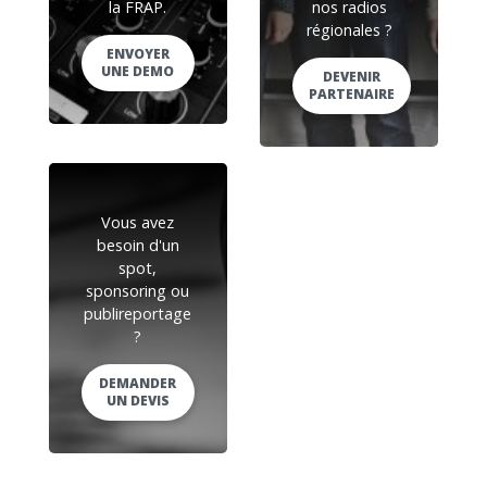
la FRAP.
nos radios
régionales ?
ENVOYER
UNE DEMO
DEVENIR
PARTENAIRE
Vous avez
besoin d'un
spot,
sponsoring ou
publireportage
?
DEMANDER
UN DEVIS