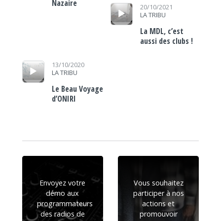
Nazaire
Lecteur audio
20/10/2021
LA TRIBU
La MDL, c’est
aussi des clubs !
Lecteur audio
13/10/2020
LA TRIBU
Le Beau Voyage
d’ONIRI
Envoyez votre
Vous souhaitez
démo aux
participer à nos
programmateurs
actions et
des radios de
promouvoir