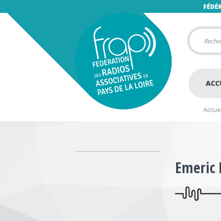
FÉDÉ
ACC
Accuei
Emeric 