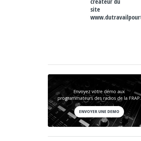
créateur du
site
www.dutravailpourt
Envoyez votre démo aux
programmateurs des radios de la FRAP.
ENVOYER UNE DEMO