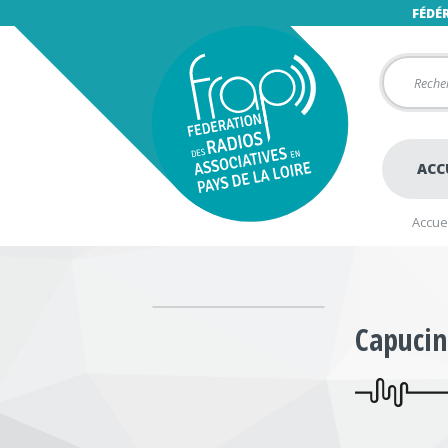
FÉDÉ
ACC
Accuei
Capucin