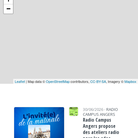
−
Leaflet
| Map data ©
OpenStreetMap
contributors,
CC-BY-SA
, Imagery ©
Mapbox
30/06/2026 -
RADIO
CAMPUS ANGERS
Radio Campus
Angers propose
des ateliers radio