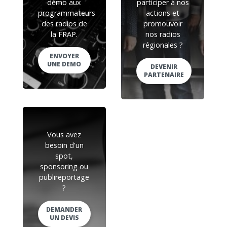
démo aux
participer à nos
programmateurs
actions et
des radios de
promouvoir
la FRAP.
nos radios
régionales ?
ENVOYER
UNE DEMO
DEVENIR
PARTENAIRE
Vous avez
besoin d'un
spot,
sponsoring ou
publireportage
?
DEMANDER
UN DEVIS