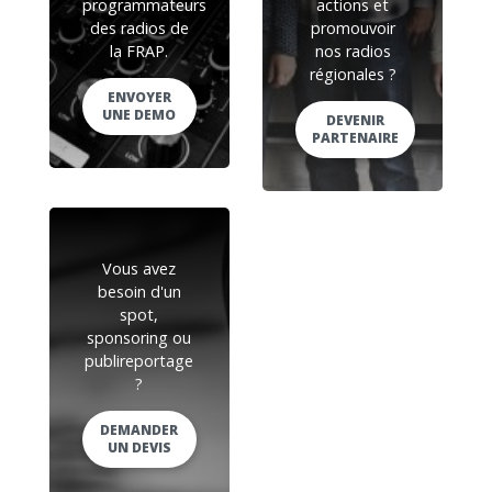
programmateurs
actions et
des radios de
promouvoir
la FRAP.
nos radios
régionales ?
ENVOYER
UNE DEMO
DEVENIR
PARTENAIRE
Vous avez
besoin d'un
spot,
sponsoring ou
publireportage
?
DEMANDER
UN DEVIS