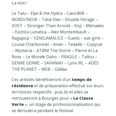
La voici :
Le Talu – Elye & the Hydra – Caos.808 –
NORD//NOIR – Tatie Dee – Double Vitrage –
VOST – Stronger Than Arnold – Koji – Ménades
– Exotica Lunatica – Alex Montembault –
Ragapop – YZAELAMALICE – Sueilo – eat-girls –
Louise Charbonnel – Anan – TedaAk – Copycat
– Wysteria – ATØM The Storm – Pierre et La
Rose – Le Monde Daho – FRAGILE – Tallou –
GENRE GENRE – SAVANAH – Lynx IRL – ADÉS
THE PLANET – WEB – Gildaa
Ces artistes bénéficieront d’un
temps de
résidence
et de préparation effectué sur leurs
territoires respectifs ; puis ils et elles se
retrouveront à Bourges pour «
La Classe
Verte
», un stage de professionnalisation qui
se déroulera pendant le festival.