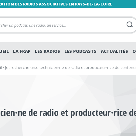
RATION DES RADIOS ASSOCIATIVES EN PAYS-DE-LA-LOIRE
UEIL
LA FRAP
LES RADIOS
LES PODCASTS
ACTUALITÉS
C
l
/
Jet recherche un.e technicien·ne de radio et producteur·rice de conten
icien·ne de radio et producteur·rice 