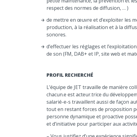
petite maintenance, la prévention et les 
respect des normes de diffusion, … )
de mettre en œuvre et d’exploiter les 
production, à la réalisation et à la dif
sonores.
d’effectuer les réglages et l’exploitati
de son (FM, DAB+ et IP, site web et mat
PROFIL RECHERCHÉ
L’équipe de JET travaille de manière coll
chacun.e est acteur.trice du développem
salarié-e-s travaillent aussi de façon a
tout en restant forces de proposition 
personne dynamique et proactive possé
et d’initiative pour participer aux activi
– Vous justifiez d’une expérience signif