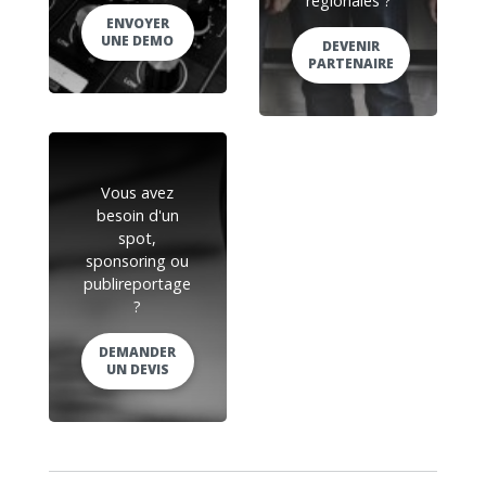
régionales ?
ENVOYER
UNE DEMO
DEVENIR
PARTENAIRE
Vous avez
besoin d'un
spot,
sponsoring ou
publireportage
?
DEMANDER
UN DEVIS