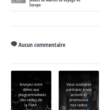
jeunes de Nantes en voyage en
Europe
Aucun commentaire
Envoyez votre
Vous souhaitez
démo aux
participer à nos
programmateurs
actions et
des radios de
promouvoir
la FRAP.
nos radios