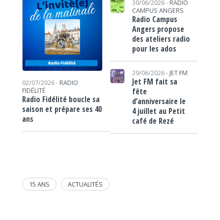
30/06/2026 -
RADIO
CAMPUS ANGERS
Radio Campus
Angers propose
des ateliers radio
pour les ados
29/06/2026 -
JET FM
Jet FM fait sa
02/07/2026 -
RADIO
fête
FIDÉLITÉ
Radio Fidélité boucle sa
d’anniversaire le
saison et prépare ses 40
4 juillet au Petit
ans
café de Rezé
15 ANS
ACTUALITÉS