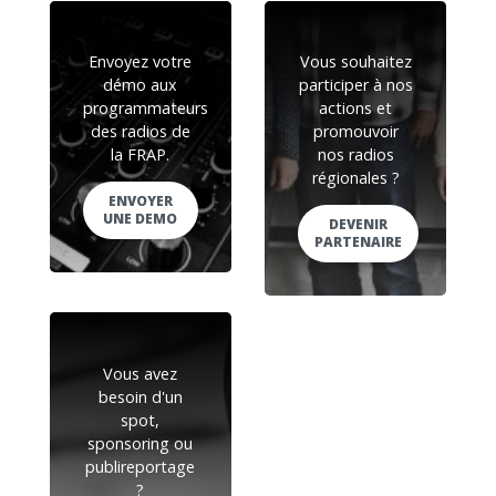
Envoyez votre
Vous souhaitez
démo aux
participer à nos
programmateurs
actions et
des radios de
promouvoir
la FRAP.
nos radios
régionales ?
ENVOYER
UNE DEMO
DEVENIR
PARTENAIRE
Vous avez
besoin d'un
spot,
sponsoring ou
publireportage
?