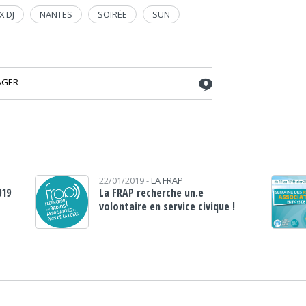
X DJ
NANTES
SOIRÉE
SUN
AGER
0
22/01/2019 -
LA FRAP
019
La FRAP recherche un.e
volontaire en service civique !