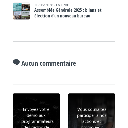
30/06/2026 -
LA FRAP
Assemblée Générale 2025 : bilans et
élection d’un nouveau bureau
Aucun commentaire
Envoyez votre
Vous souhaitez
démo aux
participer à nos
programmateurs
actions et
des radios de
promouvoir