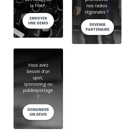
la FRAP.
nos radios
régionales ?
ENVOYER
UNE DEMO
DEVENIR
PARTENAIRE
Vous avez
besoin d'un
spot,
sponsoring ou
publireportage
?
DEMANDER
UN DEVIS