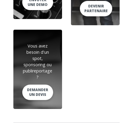
UNE DEMO
DEVENIR
PARTENAIRE
Vous avez
besoin d'un
spot,
sponsoring ou
publireportage
?
DEMANDER
UN DEVIS