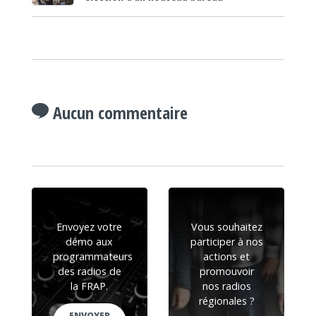
Aucun commentaire
Envoyez votre
Vous souhaitez
démo aux
participer à nos
programmateurs
actions et
des radios de
promouvoir
la FRAP.
nos radios
régionales ?
ENVOYER