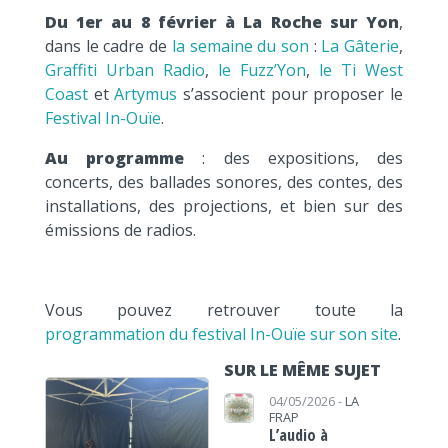
Du 1er au 8 février à La Roche sur Yon
,
dans le cadre de
la semaine du son
:
La Gâterie
,
Graffiti Urban Radio
,
le Fuzz’Yon
,
le Ti West
Coast
et
Artymus
s’associent pour proposer le
Festival In-Ouïe
.
Au programme
: des expositions, des
concerts, des ballades sonores, des contes, des
installations, des projections, et bien sur des
émissions de radios.
Vous pouvez retrouver toute la
programmation du festival In-Ouïe sur son site
.
SUR LE MÊME SUJET
04/05/2026 -
LA
FRAP
L’audio à