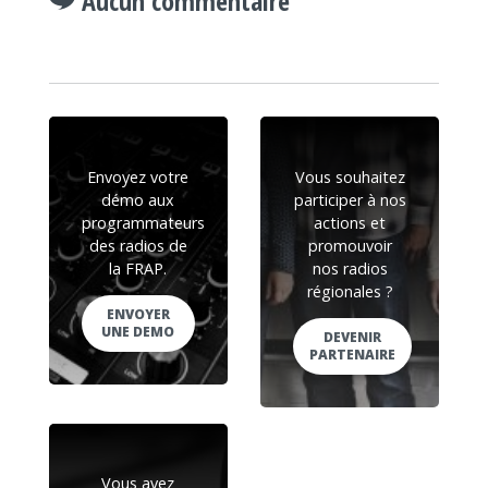
Aucun commentaire
Envoyez votre
Vous souhaitez
démo aux
participer à nos
programmateurs
actions et
des radios de
promouvoir
la FRAP.
nos radios
régionales ?
ENVOYER
UNE DEMO
DEVENIR
PARTENAIRE
Vous avez