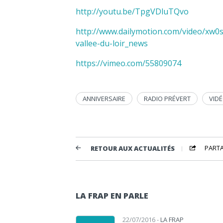
http://youtu.be/TpgVDluTQvo
http://www.dailymotion.com/video/xw0s
vallee-du-loir_news
https://vimeo.com/55809074
ANNIVERSAIRE
RADIO PRÉVERT
VID
PART
RETOUR AUX ACTUALITÉS
LA FRAP EN PARLE
22/07/2016 -
LA FRAP