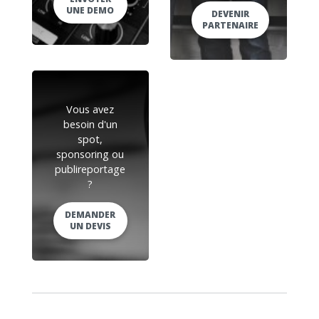
UNE DEMO
DEVENIR
PARTENAIRE
Vous avez
besoin d'un
spot,
sponsoring ou
publireportage
?
DEMANDER
UN DEVIS