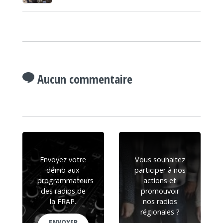
Aucun commentaire
Envoyez votre
Vous souhaitez
démo aux
participer à nos
programmateurs
actions et
des radios de
promouvoir
la FRAP.
nos radios
régionales ?
ENVOYER