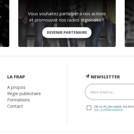
Vous souhaitez participer à nos actions
et promouvoir nos radios régionales ?
DEVENIR PARTENAIRE
LA FRAP
NEWSLETTER
A propos
Régie publicitaire
Formations
Contact
J'ai lu et j'accepte les t
de confidentialité