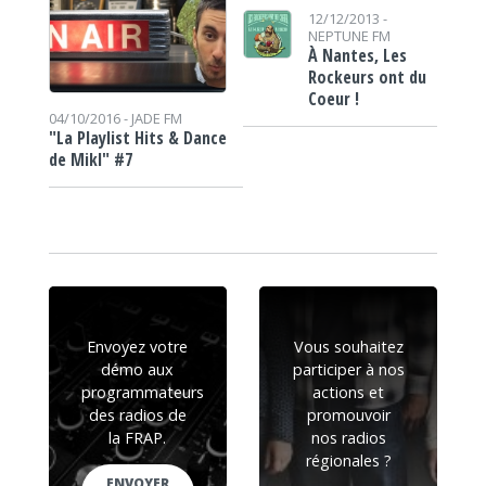
12/12/2013 -
NEPTUNE FM
À Nantes, Les
Rockeurs ont du
Coeur !
04/10/2016 -
JADE FM
"La Playlist Hits & Dance
de Mikl" #7
Envoyez votre
Vous souhaitez
démo aux
participer à nos
programmateurs
actions et
des radios de
promouvoir
la FRAP.
nos radios
régionales ?
ENVOYER